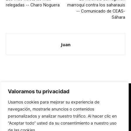
relegadas -- Charo Noguera
marroquí contra los saharauis
-- Comunicado de CEAS-
Sáhara
Juan
Valoramos tu privacidad
Redes Cristianas
Usamos cookies para mejorar su experiencia de
Una mirada alternativa sobre la Iglesia católica y la sociedad
- Colectivos de Redes Cristianas
navegación, mostrarle anuncios o contenidos
personalizados y analizar nuestro tráfico. Al hacer clic en
“Aceptar todo” usted da su consentimiento a nuestro uso
de las cookies.