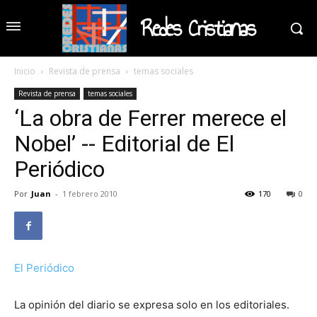
Redes Cristianas
Inicio
Revista de prensa
temas sociales
Revista de prensa
temas sociales
‘La obra de Ferrer merece el
Nobel’ -- Editorial de El
Periódico
Por
Juan
-
1 febrero 2010
170
0
El Periódico
La opinión del diario se expresa solo en los editoriales.