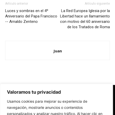
Artículo anterior
Artículo siguiente
Luces y sombras en el 4º
La Red Europea Iglesia por la
Aniversario del Papa Francisco
Libertad hace un llamamiento
-- Arnaldo Zenteno
con motivo del 60 aniversario
de los Tratados de Roma
Juan
Valoramos tu privacidad
Redes Cristianas
Usamos cookies para mejorar su experiencia de
Una mirada alternativa sobre la Iglesia católica y la sociedad
- Colectivos de Redes Cristianas
navegación, mostrarle anuncios o contenidos
personalizados y analizar nuestro tráfico. Al hacer clic en