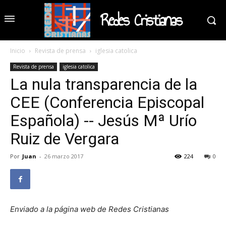
Redes Cristianas
Inicio
Revista de prensa
iglesia catolica
Revista de prensa
iglesia catolica
La nula transparencia de la
CEE (Conferencia Episcopal
Española) -- Jesús Mª Urío
Ruiz de Vergara
Por
Juan
-
26 marzo 2017
224
0
Enviado a la página web de Redes Cristianas