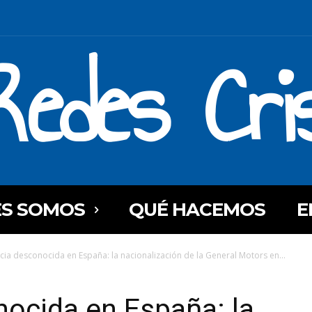
Redes Cri
ES SOMOS
QUÉ HACEMOS
E
icia desconocida en España: la nacionalización de la General Motors en...
nocida en España: la