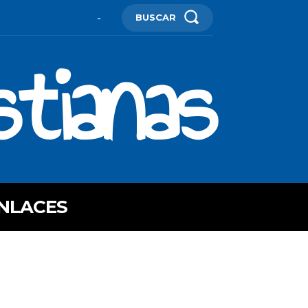
BUSCAR
-
stianas
NLACES