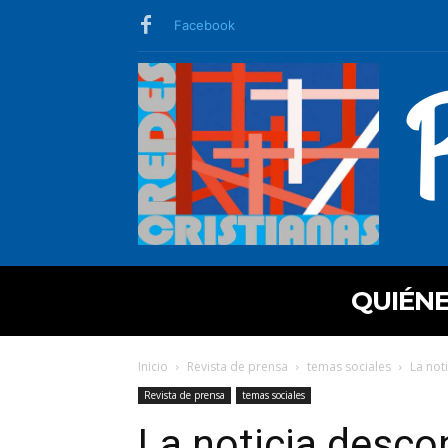
Facebook
QUIÉN
Inicio
Revista de prensa
temas sociales
La not
Revista de prensa
temas sociales
La noticia desco