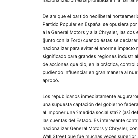
nacionalización está prohibida en la narrativ
De ahí que el partido neoliberal norteameri
Partido Popular en España, se opusiera por 
a la General Motors y a la Chrysler, las d
(junto con la Ford) cuando éstas se declarar
nacionalizar para evitar el enorme impacto 
significado para grandes regiones industria
de acciones que dio, en la práctica, control
pudiendo influenciar en gran manera al nue
aprobó.
Los republicanos inmediatamente auguraron
una supuesta captación del gobierno federal
al imponer una ?medida socialista?? (así de
las cuentas del Estado. Es interesante contr
nacionalizar General Motors y Chrysler, con 
Wall Street que fue muchas veces superior a 