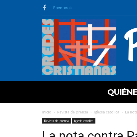
Facebook
QUIÉN
Inicio
Revista de prensa
iglesia catolica
La nota
Revista de prensa
iglesia catolica
La nota contra P