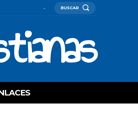
BUSCAR
-
stianas
NLACES