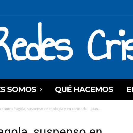
Redes Cri
ES SOMOS
QUÉ HACEMOS
E
 contra Pagola, suspenso en teología y en caridad» -- Juan...
agola, suspenso en