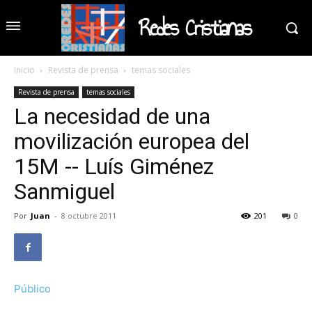
Redes Cristianas
Inicio
Revista de prensa
temas sociales
Revista de prensa
temas sociales
La necesidad de una
movilización europea del
15M -- Luís Giménez
Sanmiguel
Por
Juan
-
8 octubre 2011
201
0
Público