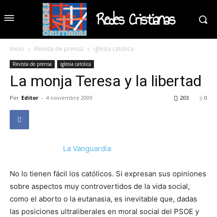
Redes Cristianas
Inicio
Revista de prensa
iglesia catolica
Revista de prensa
iglesia catolica
La monja Teresa y la libertad
Por
Editor
-
4 noviembre 2009
203
0
La Vanguardia
No lo tienen fácil los católicos. Si expresan sus opiniones
sobre aspectos muy controvertidos de la vida social,
como el aborto o la eutanasia, es inevitable que, dadas
las posiciones ultraliberales en moral social del PSOE y