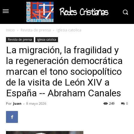
Redes Cristianas
Inicio
Revista de prensa
iglesia catolica
Revista de prensa
iglesia catolica
La migración, la fragilidad y
la regeneración democrática
marcan el tono sociopolítico
de la visita de León XIV a
España -- Abraham Canales
Por
Juan
-
8 mayo 2026
249
0