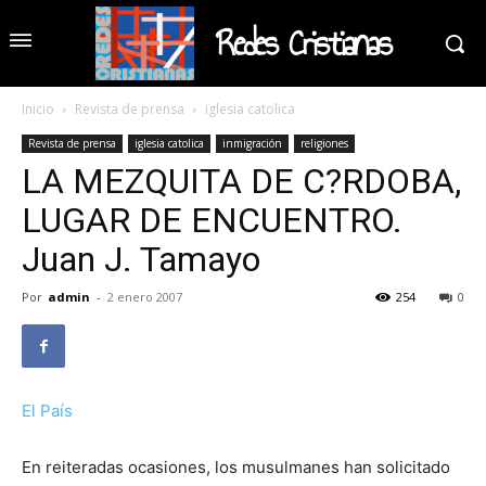
Redes Cristianas
Inicio
Revista de prensa
iglesia catolica
Revista de prensa
iglesia catolica
inmigración
religiones
LA MEZQUITA DE C?RDOBA,
LUGAR DE ENCUENTRO.
Juan J. Tamayo
Por
admin
-
2 enero 2007
254
0
El País
En reiteradas ocasiones, los musulmanes han solicitado