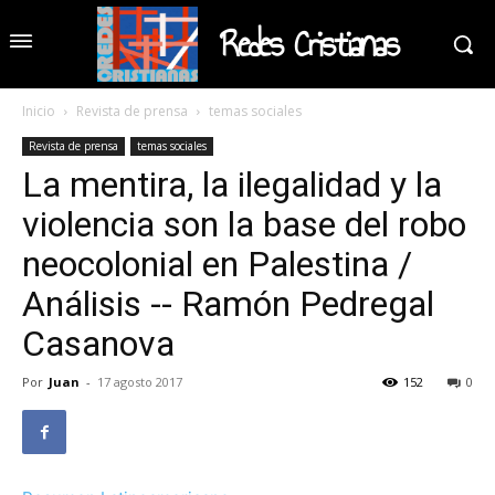
Redes Cristianas
Inicio
Revista de prensa
temas sociales
Revista de prensa
temas sociales
La mentira, la ilegalidad y la
violencia son la base del robo
neocolonial en Palestina /
Análisis -- Ramón Pedregal
Casanova
Por
Juan
-
17 agosto 2017
152
0