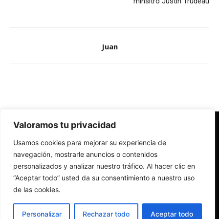
minsitro Justin Trudeau
Juan
Valoramos tu privacidad
Redes Cristianas
Usamos cookies para mejorar su experiencia de
Una mirada alternativa sobre la Iglesia católica y la sociedad
- Colectivos de Redes Cristianas
navegación, mostrarle anuncios o contenidos
personalizados y analizar nuestro tráfico. Al hacer clic en
“Aceptar todo” usted da su consentimiento a nuestro uso
de las cookies.
Personalizar
Rechazar todo
Aceptar todo