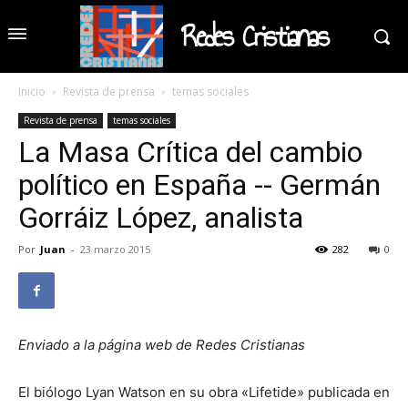
Redes Cristianas
Inicio
Revista de prensa
temas sociales
Revista de prensa
temas sociales
La Masa Crítica del cambio
político en España -- Germán
Gorráiz López, analista
Por
Juan
-
23 marzo 2015
282
0
Enviado a la página web de Redes Cristianas
El biólogo Lyan Watson en su obra «Lifetide» publicada en