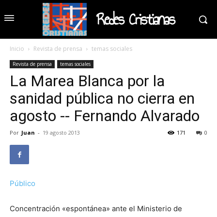
Redes Cristianas
Inicio
Revista de prensa
temas sociales
Revista de prensa
temas sociales
La Marea Blanca por la
sanidad pública no cierra en
agosto -- Fernando Alvarado
Por
Juan
-
19 agosto 2013
171
0
Público
Concentración «espontánea» ante el Ministerio de