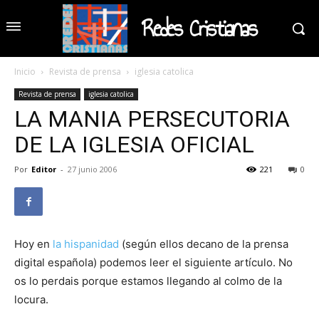
Redes Cristianas
Inicio
Revista de prensa
iglesia catolica
Revista de prensa
iglesia catolica
LA MANIA PERSECUTORIA
DE LA IGLESIA OFICIAL
Por
Editor
-
27 junio 2006
221
0
Hoy en
la hispanidad
(según ellos decano de la prensa
digital española) podemos leer el siguiente artículo. No
os lo perdais porque estamos llegando al colmo de la
locura.