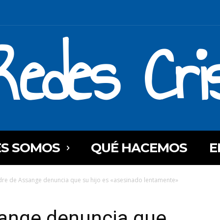
Redes Cri
ES SOMOS
QUÉ HACEMOS
E
re de Assange denuncia que su hijo es «asesinado lentamente»
ange denuncia que