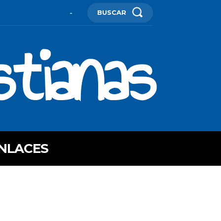
BUSCAR
-
stianas
NLACES