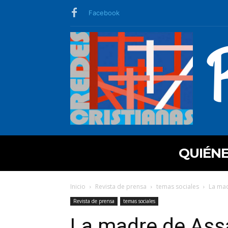
Facebook
QUIÉN
Inicio
Revista de prensa
temas sociales
La mad
Revista de prensa
temas sociales
La madre de Ass