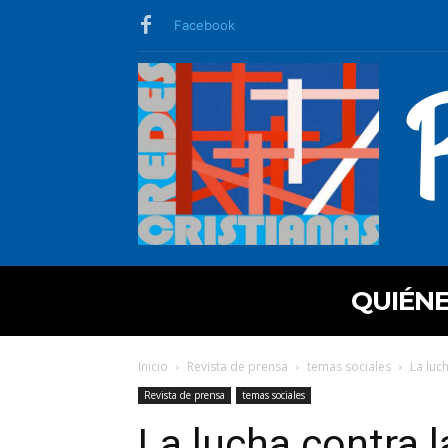
Facebook
QUIÉN
Inicio
Revista de prensa
temas sociales
La luc
Revista de prensa
temas sociales
La lucha contra 