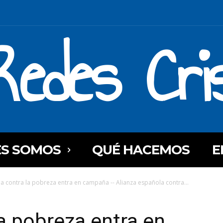
Redes Cri
ES SOMOS
QUÉ HACEMOS
E
ha contra la pobreza entra en campaña -- Alianza española contra...
la pobreza entra en