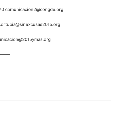
03 70 comunicacion2@congde.org
a.ortubia@sinexcusas2015.org
municacion@2015ymas.org
———