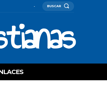
BUSCAR
-
stianas
NLACES