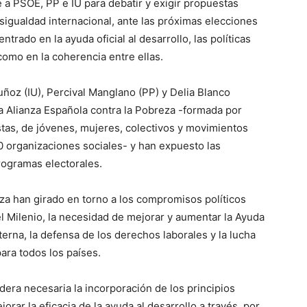
 a PSOE, PP e IU para debatir y exigir propuestas
esigualdad internacional, ante las próximas elecciones
trado en la ayuda oficial al desarrollo, las políticas
como en la coherencia entre ellas.
ñoz (IU), Percival Manglano (PP) y Delia Blanco
a Alianza Española contra la Pobreza -formada por
tas, de jóvenes, mujeres, colectivos y movimientos
 organizaciones sociales- y han expuesto las
rogramas electorales.
nza han girado en torno a los compromisos políticos
el Milenio, la necesidad de mejorar y aumentar la Ayuda
xterna, la defensa de los derechos laborales y la lucha
ara todos los países.
dera necesaria la incorporación de los principios
orar la eficacia de la ayuda al desarrollo a través, por