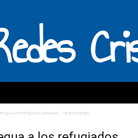
Redes Cri
MOS
QUÉ HACEMOS
ENLAC
 tregua a los refugiados saharauis -- Sergio Rodrigo
regua a los refugiados