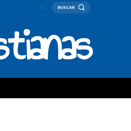
BUSCAR
-
stianas
ES
MORE