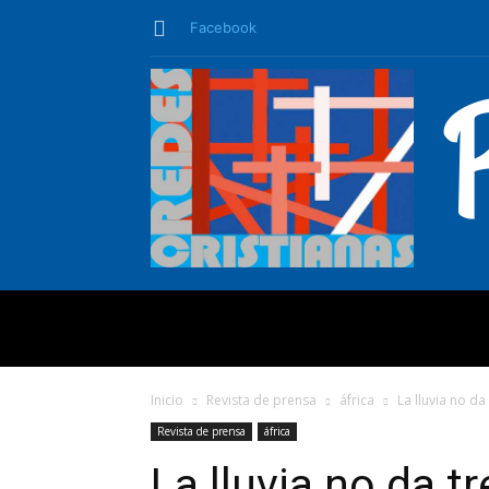
Facebook
QUIÉNES SO
Inicio
Revista de prensa
áfrica
La lluvia no da
Revista de prensa
áfrica
La lluvia no da t