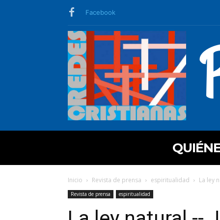
Facebook
QUIÉN
Inicio
Revista de prensa
espiritualidad
La ley n
Revista de prensa
espiritualidad
La ley natural -- 