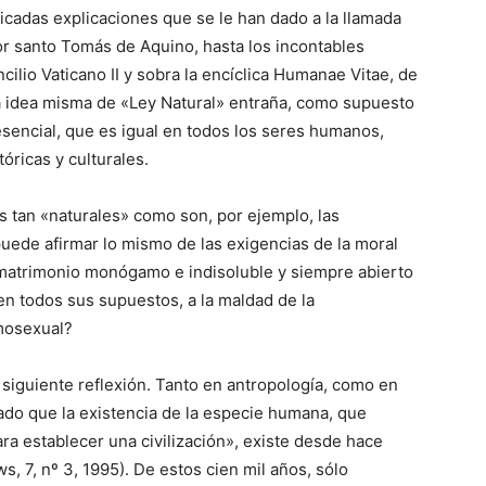
icadas explicaciones que se le han dado a la llamada
or santo Tomás de Aquino, hasta los incontables
ilio Vaticano II y sobra la encíclica Humanae Vitae, de
la idea misma de «Ley Natural» entraña, como supuesto
esencial, que es igual en todos los seres humanos,
óricas y culturales.
s tan «naturales» como son, por ejemplo, las
uede afirmar lo mismo de las exigencias de la moral
l matrimonio monógamo e indisoluble y siempre abierto
o en todos sus supuestos, a la maldad de la
mosexual?
siguiente reflexión. Tanto en antropología, como en
ado que la existencia de la especie humana, que
ara establecer una civilización», existe desde hace
, 7, nº 3, 1995). De estos cien mil años, sólo