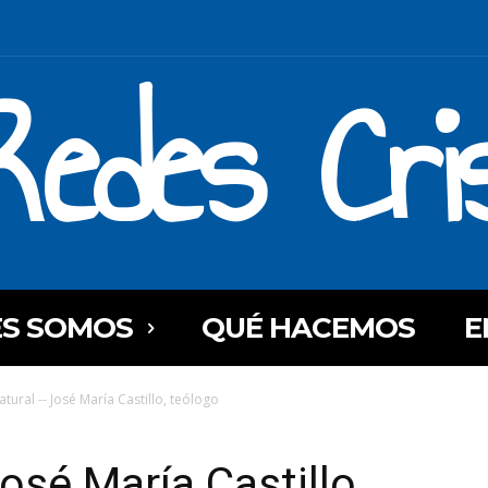
Redes Cri
ES SOMOS
QUÉ HACEMOS
E
atural -- José María Castillo, teólogo
José María Castillo,