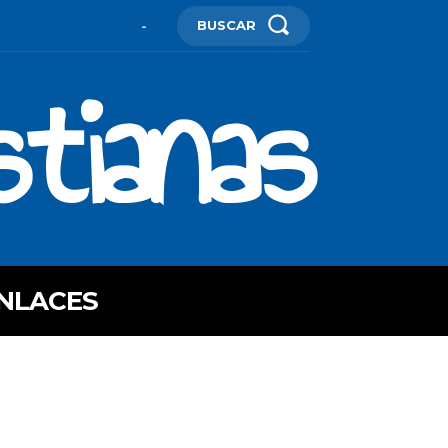
BUSCAR
-
stianas
NLACES