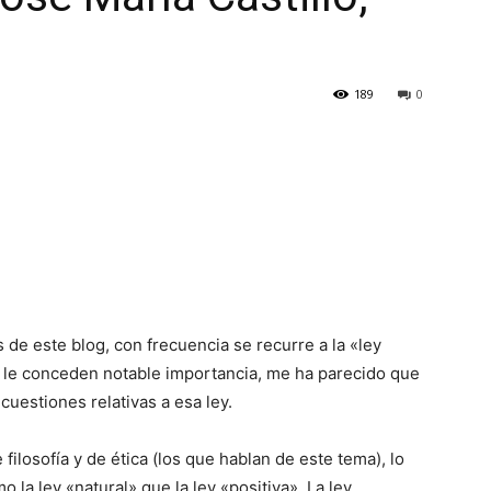
189
0
 de este blog, con frecuencia se recurre a la «ley
 le conceden notable importancia, me ha parecido que
cuestiones relativas a esa ley.
ilosofía y de ética (los que hablan de este tema), lo
 la ley «natural» que la ley «positiva». La ley