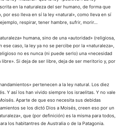
inscrita en la naturaleza del ser humano, de forma que
por eso lleva en sí la ley «natural», como lleva en sí
ejemplo, respirar, tener hambre, sufrir, morir…
«naturaleza» humana, sino de una «autoridad» (religiosa,
 en ese caso, la ley ya no se percibe por la «naturaleza»,
o religioso no es nunca (ni puede serlo) una «necesidad
ibre». Si deja de ser libre, deja de ser meritorio y, por
mandamientos» pertenecen a la ley natural. Los diez
 Y así los han vivido siempre los israelitas. Y no vale
a Moisés. Aparte de que eso necesita sus debidas
mientos se los dictó Dios a Moisés, creen eso por un
turaleza», que (por definición) es la misma para todos,
ara los habitantres de Australia o de la Patagonia.