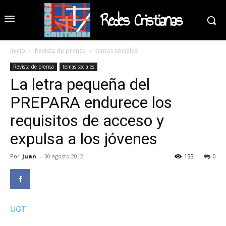
Redes Cristianas
Inicio
Revista de prensa
temas sociales
Revista de prensa
temas sociales
La letra pequeña del
PREPARA endurece los
requisitos de acceso y
expulsa a los jóvenes
Por
Juan
-
30 agosto 2012
155
0
UGT