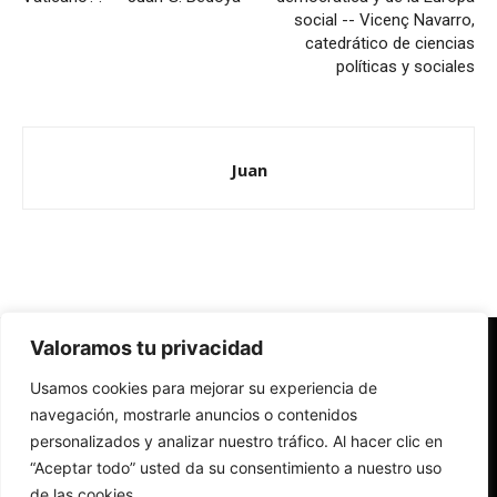
social -- Vicenç Navarro,
catedrático de ciencias
políticas y sociales
Juan
Valoramos tu privacidad
Redes Cristianas
Usamos cookies para mejorar su experiencia de
Una mirada alternativa sobre la Iglesia católica y la sociedad
- Colectivos de Redes Cristianas
navegación, mostrarle anuncios o contenidos
personalizados y analizar nuestro tráfico. Al hacer clic en
“Aceptar todo” usted da su consentimiento a nuestro uso
de las cookies.