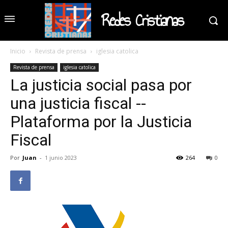
Redes Cristianas
Inicio
Revista de prensa
iglesia catolica
Revista de prensa
iglesia catolica
La justicia social pasa por
una justicia fiscal --
Plataforma por la Justicia
Fiscal
Por
Juan
-
1 junio 2023
264
0