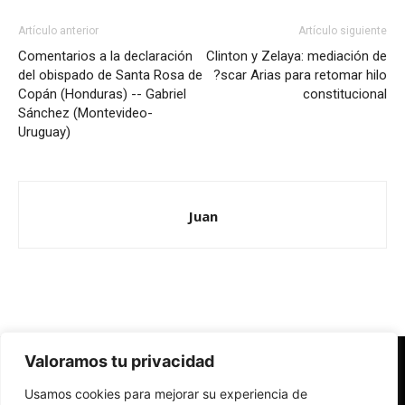
Artículo anterior
Artículo siguiente
Comentarios a la declaración
Clinton y Zelaya: mediación de
del obispado de Santa Rosa de
?scar Arias para retomar hilo
Copán (Honduras) -- Gabriel
constitucional
Sánchez (Montevideo-
Uruguay)
Juan
Valoramos tu privacidad
Redes Cristianas
Usamos cookies para mejorar su experiencia de
Una mirada alternativa sobre la Iglesia católica y la sociedad