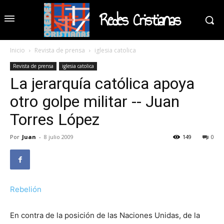
Redes Cristianas
Inicio
Revista de prensa
iglesia catolica
Revista de prensa
iglesia catolica
La jerarquía católica apoya
otro golpe militar -- Juan
Torres López
Por
Juan
-
8 julio 2009
149
0
Rebelión
En contra de la posición de las Naciones Unidas, de la