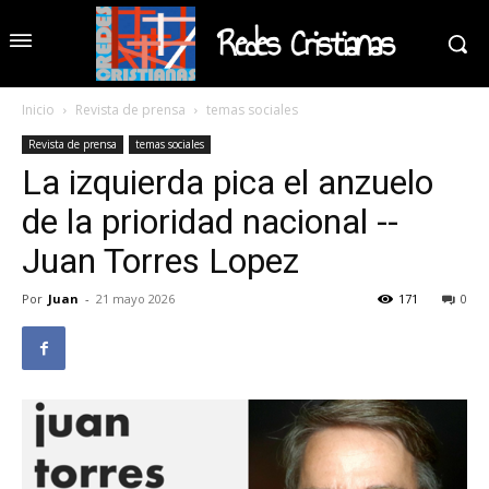
Redes Cristianas
Inicio
Revista de prensa
temas sociales
Revista de prensa
temas sociales
La izquierda pica el anzuelo
de la prioridad nacional --
Juan Torres Lopez
Por
Juan
-
21 mayo 2026
171
0