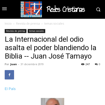
Redes Cristianas
Inicio
Revista de prensa
temas sociales
Revista de prensa
temas sociales
La Internacional del odio
asalta el poder blandiendo la
Biblia -- Juan José Tamayo
Por
Juan
-
31 diciembre 2019
247
0
El País