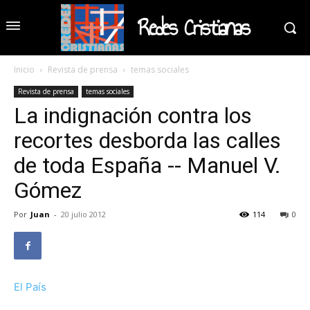
Redes Cristianas
Inicio
Revista de prensa
temas sociales
Revista de prensa
temas sociales
La indignación contra los
recortes desborda las calles
de toda España -- Manuel V.
Gómez
Por
Juan
-
20 julio 2012
114
0
El País