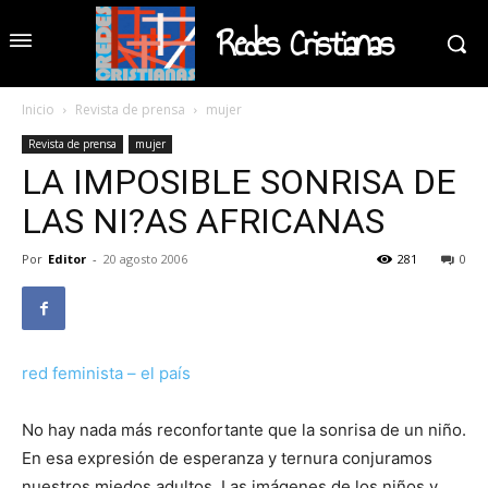
Redes Cristianas
Inicio
Revista de prensa
mujer
Revista de prensa
mujer
LA IMPOSIBLE SONRISA DE
LAS NI?AS AFRICANAS
Por
Editor
-
20 agosto 2006
281
0
red feminista – el país
No hay nada más reconfortante que la sonrisa de un niño.
En esa expresión de esperanza y ternura conjuramos
nuestros miedos adultos. Las imágenes de los niños y