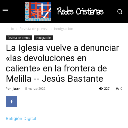
Redes Cristianas
Inicio
Revista de prensa
inmigración
Revista de prensa
inmigración
La Iglesia vuelve a denunciar
«las devoluciones en
caliente» en la frontera de
Melilla -- Jesús Bastante
Por
Juan
-
5 marzo 2022
227
0
Religión Digital