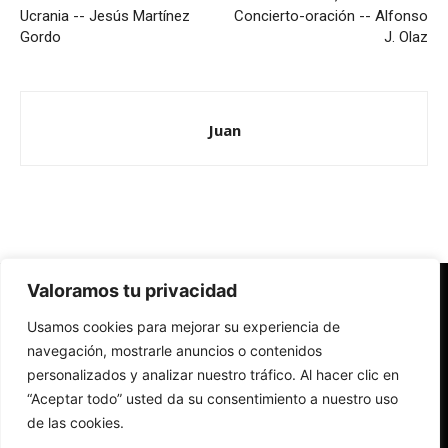
Ucrania -- Jesús Martínez
Concierto-oración -- Alfonso
Gordo
J. Olaz
Juan
Valoramos tu privacidad
Redes Cristianas
Usamos cookies para mejorar su experiencia de
Una mirada alternativa sobre la Iglesia católica y la sociedad
- Colectivos de Redes Cristianas
navegación, mostrarle anuncios o contenidos
personalizados y analizar nuestro tráfico. Al hacer clic en
“Aceptar todo” usted da su consentimiento a nuestro uso
de las cookies.