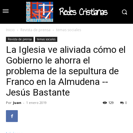
Redes Cristianas
Inicio
Revista de prensa
temas sociales
Revista de prensa
temas sociales
La Iglesia ve aliviada cómo el
Gobierno le ahorra el
problema de la sepultura de
Franco en la Almudena --
Jesús Bastante
Por
Juan
-
1 enero 2019
129
0