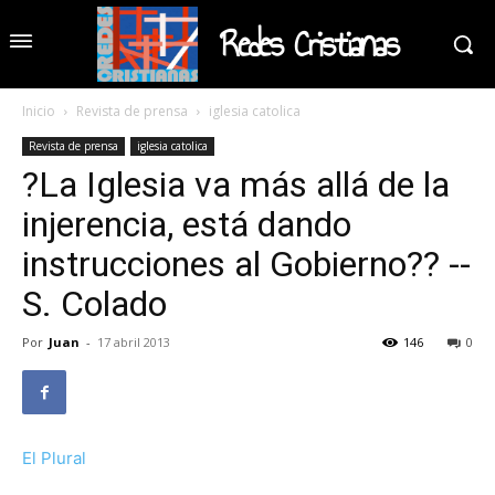
Redes Cristianas
Inicio
Revista de prensa
iglesia catolica
Revista de prensa
iglesia catolica
?La Iglesia va más allá de la
injerencia, está dando
instrucciones al Gobierno?? --
S. Colado
Por
Juan
-
17 abril 2013
146
0
El Plural