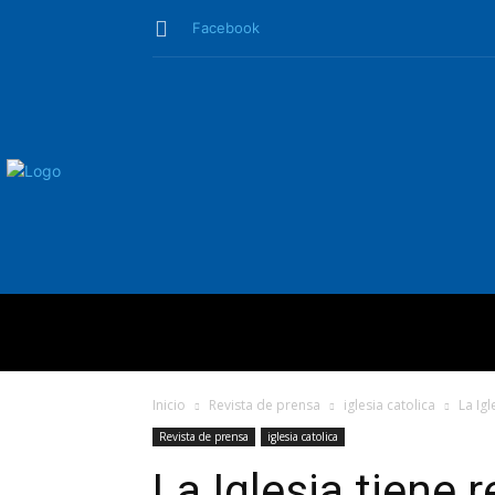
Facebook
QUIÉNES SO
Inicio
Revista de prensa
iglesia catolica
La Ig
Revista de prensa
iglesia catolica
La Iglesia tiene 