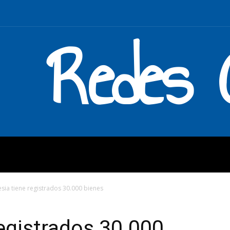
Redes C
MOS
QUÉ HACEMOS
ENLAC
lesia tiene registrados 30.000 bienes
registrados 30.000