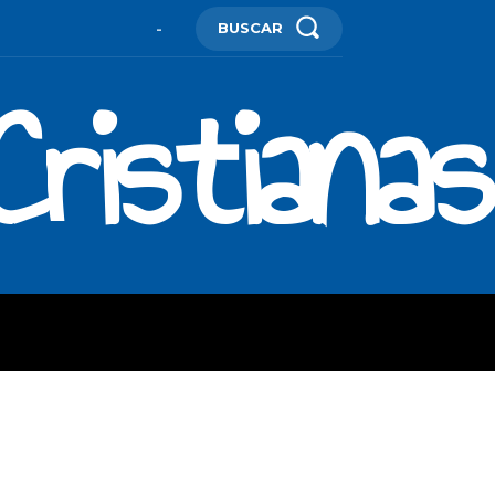
BUSCAR
-
ristianas
ES
MORE