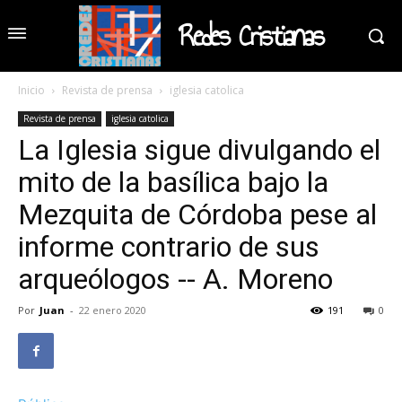
Redes Cristianas
Inicio
Revista de prensa
iglesia catolica
Revista de prensa
iglesia catolica
La Iglesia sigue divulgando el
mito de la basílica bajo la
Mezquita de Córdoba pese al
informe contrario de sus
arqueólogos -- A. Moreno
Por
Juan
-
22 enero 2020
191
0