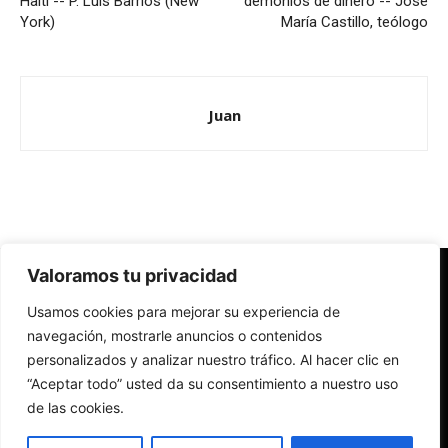
Haiti -- P. Luis Barrios (New
demonios de dinero -- José
York)
María Castillo, teólogo
Juan
Valoramos tu privacidad
Redes Cristianas
Usamos cookies para mejorar su experiencia de
Una mirada alternativa sobre la Iglesia católica y la sociedad
- Colectivos de Redes Cristianas
navegación, mostrarle anuncios o contenidos
personalizados y analizar nuestro tráfico. Al hacer clic en
“Aceptar todo” usted da su consentimiento a nuestro uso
de las cookies.