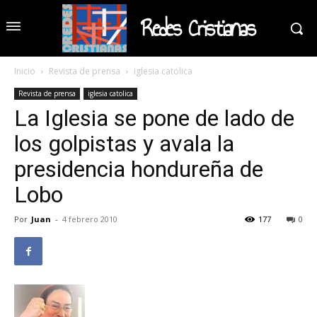
Redes Cristianas
Inicio
Revista de prensa
iglesia catolica
Revista de prensa
iglesia catolica
La Iglesia se pone de lado de
los golpistas y avala la
presidencia hondureña de
Lobo
Por
Juan
-
4 febrero 2010
177
0