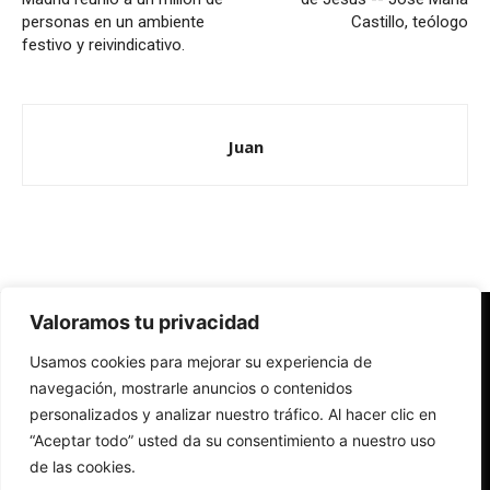
personas en un ambiente
Castillo, teólogo
festivo y reivindicativo.
Juan
Valoramos tu privacidad
Redes Cristianas
Usamos cookies para mejorar su experiencia de
Una mirada alternativa sobre la Iglesia católica y la sociedad
- Colectivos de Redes Cristianas
navegación, mostrarle anuncios o contenidos
personalizados y analizar nuestro tráfico. Al hacer clic en
“Aceptar todo” usted da su consentimiento a nuestro uso
de las cookies.