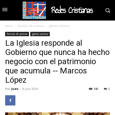
Redes Cristianas
Inicio
Revista de prensa
iglesia catolica
Revista de prensa
iglesia catolica
La Iglesia responde al
Gobierno que nunca ha hecho
negocio con el patrimonio
que acumula -- Marcos
López
Por
Juan
-
8 julio 2024
340
0