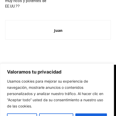
muy ricos y potentes de
EE.UU.??
Juan
Valoramos tu privacidad
Redes Cristianas
Usamos cookies para mejorar su experiencia de
Una mirada alternativa sobre la Iglesia católica y la sociedad
- Colectivos de Redes Cristianas
navegación, mostrarle anuncios o contenidos
personalizados y analizar nuestro tráfico. Al hacer clic en
“Aceptar todo” usted da su consentimiento a nuestro uso
de las cookies.