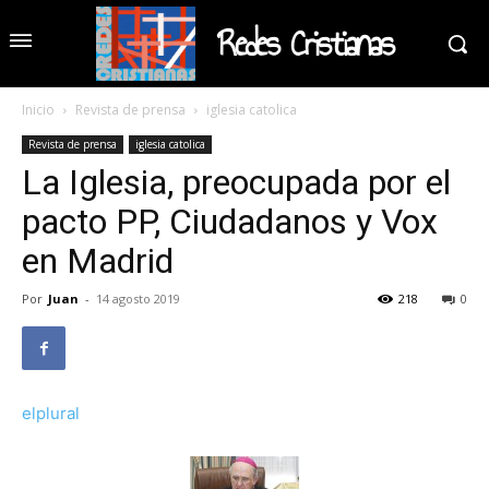
Redes Cristianas
Inicio
Revista de prensa
iglesia catolica
Revista de prensa
iglesia catolica
La Iglesia, preocupada por el
pacto PP, Ciudadanos y Vox
en Madrid
Por
Juan
-
14 agosto 2019
218
0
elplural