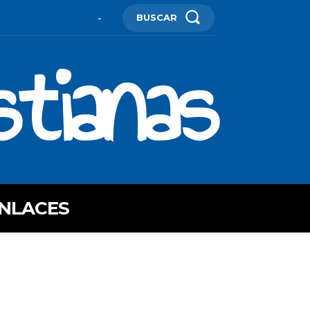
BUSCAR
-
stianas
NLACES