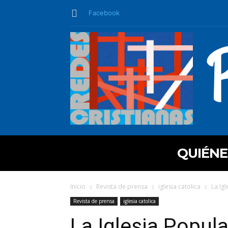
Facebook
QUIÉN
Inicio
Revista de prensa
iglesia catolica
La Ig
Revista de prensa
iglesia catolica
La Iglesia Popul