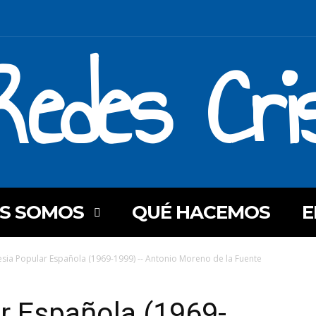
Redes Cri
ES SOMOS
QUÉ HACEMOS
E
lesia Popular Española (1969-1999) -- Antonio Moreno de la Fuente
ar Española (1969-