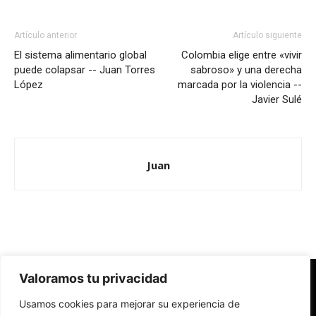
Artículo anterior
Artículo siguiente
El sistema alimentario global
Colombia elige entre «vivir
puede colapsar -- Juan Torres
sabroso» y una derecha
López
marcada por la violencia --
Javier Sulé
Juan
Valoramos tu privacidad
Redes Cristianas
Usamos cookies para mejorar su experiencia de
Una mirada alternativa sobre la Iglesia católica y la sociedad