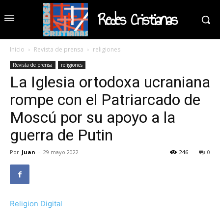
Redes Cristianas
Inicio
Revista de prensa
religiones
Revista de prensa
religiones
La Iglesia ortodoxa ucraniana
rompe con el Patriarcado de
Moscú por su apoyo a la
guerra de Putin
Por
Juan
-
29 mayo 2022
246
0
Religion Digital