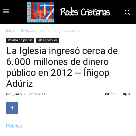
Redes Cristianas
Inicio
Revista de prensa
iglesia catolica
Revista de prensa
iglesia catolica
La Iglesia ingresó cerca de
6.000 millones de dinero
público en 2012 -- Íñigop
Adúriz
Por
Juan
-
8 abril 2013
196
0
Público