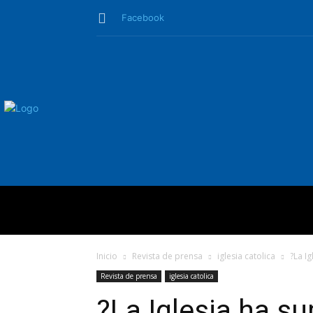
Facebook
QUIÉNES SO
Inicio
Revista de prensa
iglesia catolica
?La Ig
Revista de prensa
iglesia catolica
?La Iglesia ha s