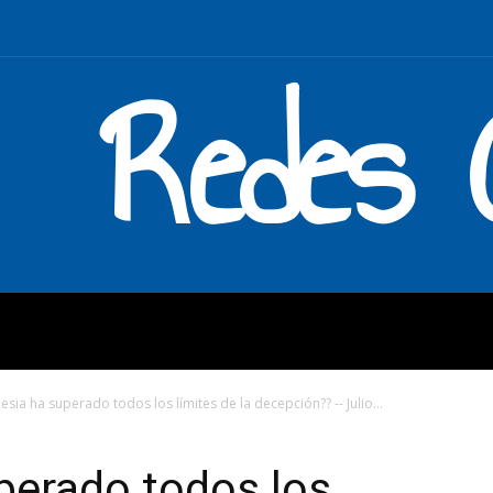
Redes C
MOS
QUÉ HACEMOS
ENLAC
lesia ha superado todos los límites de la decepción?? -- Julio...
uperado todos los