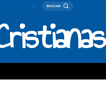
BUSCAR
-
ristianas
ES
MORE