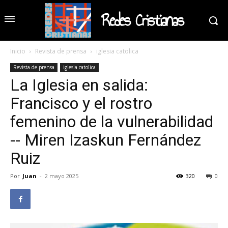
Redes Cristianas
Inicio
Revista de prensa
iglesia catolica
Revista de prensa
iglesia catolica
La Iglesia en salida:
Francisco y el rostro
femenino de la vulnerabilidad
-- Miren Izaskun Fernández
Ruiz
Por
Juan
-
2 mayo 2025
320
0