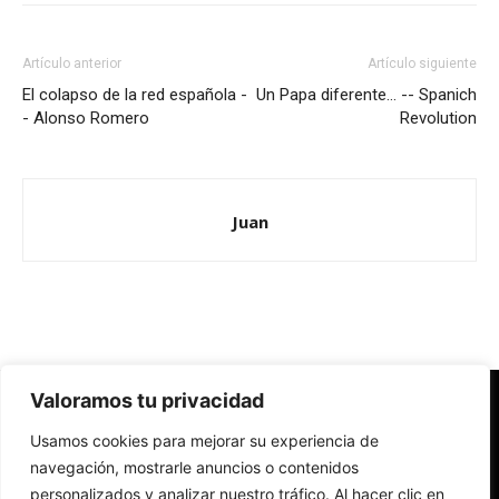
Artículo anterior
Artículo siguiente
El colapso de la red española -
Un Papa diferente… -- Spanich
- Alonso Romero
Revolution
Juan
Valoramos tu privacidad
Redes Cristianas
Usamos cookies para mejorar su experiencia de
Una mirada alternativa sobre la Iglesia católica y la sociedad
- Colectivos de Redes Cristianas
navegación, mostrarle anuncios o contenidos
personalizados y analizar nuestro tráfico. Al hacer clic en