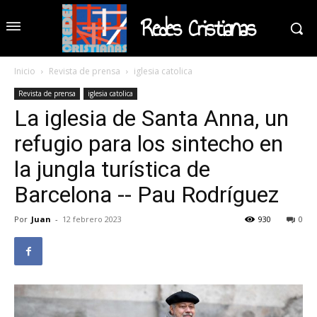
Redes Cristianas
Inicio
Revista de prensa
iglesia catolica
Revista de prensa
iglesia catolica
La iglesia de Santa Anna, un
refugio para los sintecho en
la jungla turística de
Barcelona -- Pau Rodríguez
Por
Juan
-
12 febrero 2023
930
0