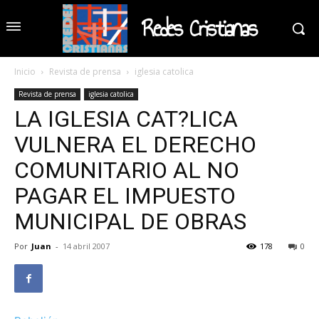
Redes Cristianas
Inicio
Revista de prensa
iglesia catolica
Revista de prensa
iglesia catolica
LA IGLESIA CAT?LICA
VULNERA EL DERECHO
COMUNITARIO AL NO
PAGAR EL IMPUESTO
MUNICIPAL DE OBRAS
Por
Juan
-
14 abril 2007
178
0