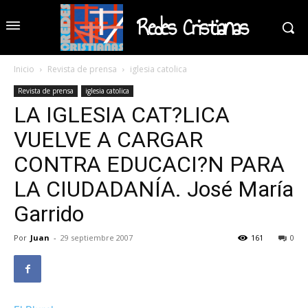
Redes Cristianas
Inicio
Revista de prensa
iglesia catolica
Revista de prensa
iglesia catolica
LA IGLESIA CAT?LICA
VUELVE A CARGAR
CONTRA EDUCACI?N PARA
LA CIUDADANÍA. José María
Garrido
Por
Juan
-
29 septiembre 2007
161
0