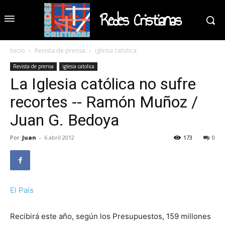
Redes Cristianas
Inicio
Revista de prensa
iglesia catolica
Revista de prensa
iglesia catolica
La Iglesia católica no sufre
recortes -- Ramón Muñoz /
Juan G. Bedoya
Por
Juan
-
6 abril 2012
173
0
El País
Recibirá este año, según los Presupuestos, 159 millones