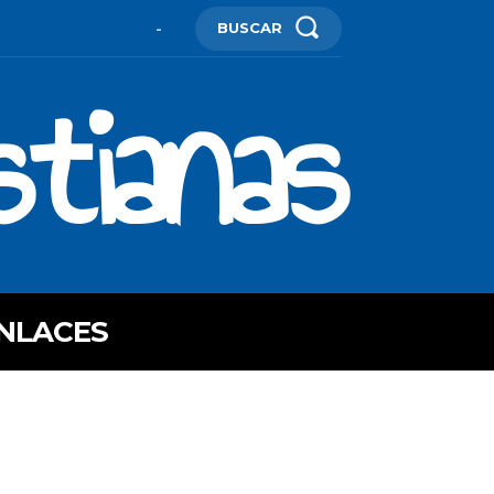
BUSCAR
-
stianas
NLACES