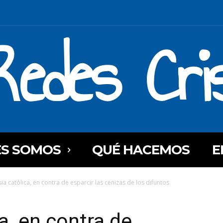
Redes Cri
ES SOMOS
QUÉ HACEMOS
E
sia católica, en contra de esparcir las cenizas de los difuntos
ca, en contra de