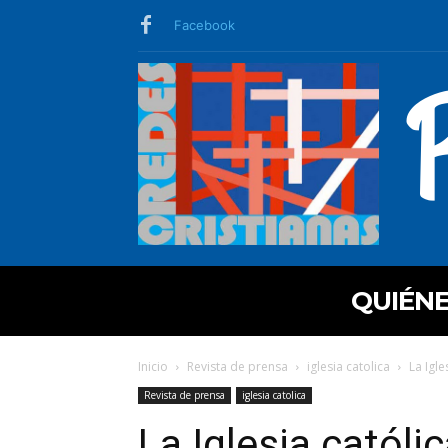
Facebook
QUIÉN
Inicio
Revista de prensa
iglesia catolica
La Igle
Revista de prensa
iglesia catolica
La Iglesia católi