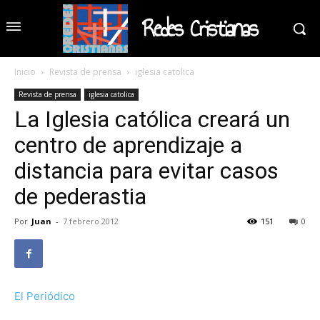
Redes Cristianas
Inicio
Revista de prensa
iglesia catolica
Revista de prensa
iglesia catolica
La Iglesia católica creará un
centro de aprendizaje a
distancia para evitar casos
de pederastia
Por
Juan
-
7 febrero 2012
151
0
El Periódico