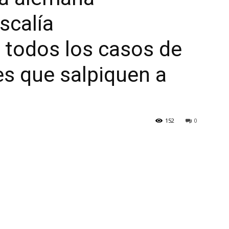
iscalía
 todos los casos de
s que salpiquen a
152
0