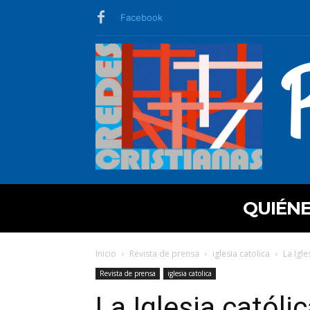
Facebook
QUIÉN
Inicio
Revista de prensa
iglesia catolica
La Igle
Revista de prensa
iglesia catolica
La Iglesia catól