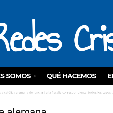
Redes Cri
ES SOMOS
QUÉ HACEMOS
E
sia católica alemana denunciará a la fiscalía correspondiente, todos los casos...
ica alemana