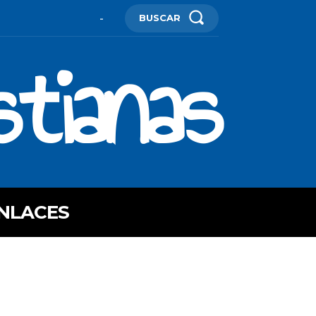
BUSCAR
-
stianas
NLACES