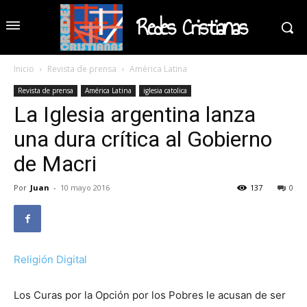
Redes Cristianas
Inicio
Revista de prensa
América Latina
Revista de prensa
América Latina
iglesia catolica
La Iglesia argentina lanza
una dura crítica al Gobierno
de Macri
Por
Juan
-
10 mayo 2016
137
0
Religión Digital
Los Curas por la Opción por los Pobres le acusan de ser