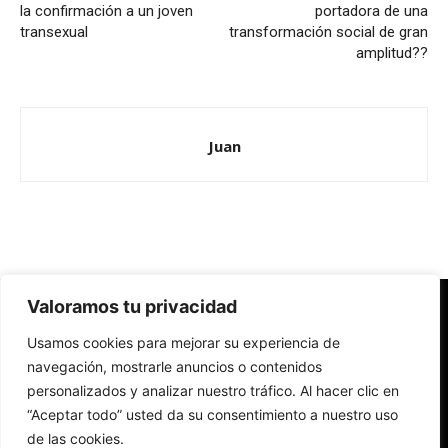
la confirmación a un joven
portadora de una
transexual
transformación social de gran
amplitud??
Juan
Valoramos tu privacidad
Redes Cristianas
Usamos cookies para mejorar su experiencia de
Una mirada alternativa sobre la Iglesia católica y la sociedad
- Colectivos de Redes Cristianas
navegación, mostrarle anuncios o contenidos
personalizados y analizar nuestro tráfico. Al hacer clic en
“Aceptar todo” usted da su consentimiento a nuestro uso
de las cookies.