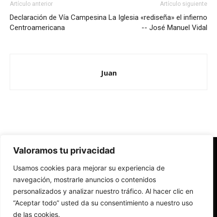
Artículo anterior
Artículo siguiente
Declaración de Vía Campesina
La Iglesia «rediseña» el infierno
Centroamericana
-- José Manuel Vidal
Juan
Valoramos tu privacidad
Redes Cristianas
Usamos cookies para mejorar su experiencia de
Una mirada alternativa sobre la Iglesia católica y la sociedad
- Colectivos de Redes Cristianas
navegación, mostrarle anuncios o contenidos
personalizados y analizar nuestro tráfico. Al hacer clic en
“Aceptar todo” usted da su consentimiento a nuestro uso
de las cookies.