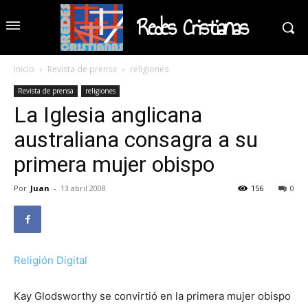
Redes Cristianas
Inicio
Revista de prensa
religiones
Revista de prensa
religiones
La Iglesia anglicana
australiana consagra a su
primera mujer obispo
Por
Juan
-
13 abril 2008
156
0
Religión Digital
Kay Glodsworthy se convirtió en la primera mujer obispo