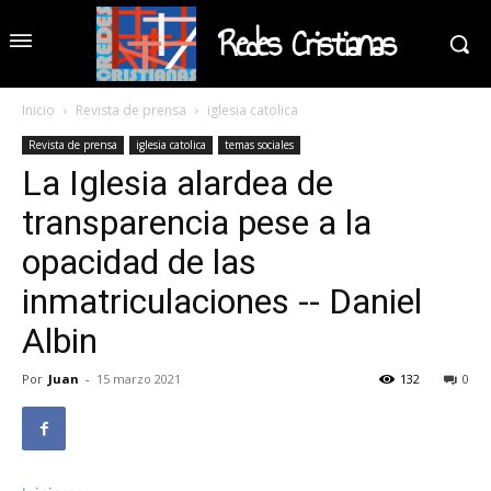
Redes Cristianas
Inicio
Revista de prensa
iglesia catolica
Revista de prensa
iglesia catolica
temas sociales
La Iglesia alardea de
transparencia pese a la
opacidad de las
inmatriculaciones -- Daniel
Albin
Por
Juan
-
15 marzo 2021
132
0