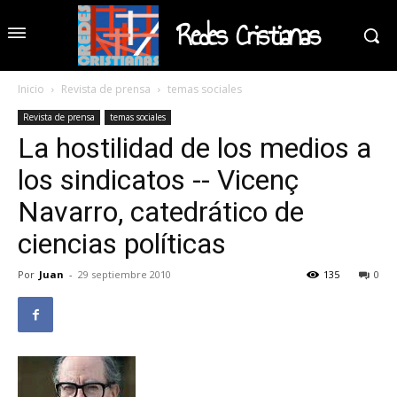
Redes Cristianas
Inicio
Revista de prensa
temas sociales
Revista de prensa
temas sociales
La hostilidad de los medios a
los sindicatos -- Vicenç
Navarro, catedrático de
ciencias políticas
Por
Juan
-
29 septiembre 2010
135
0