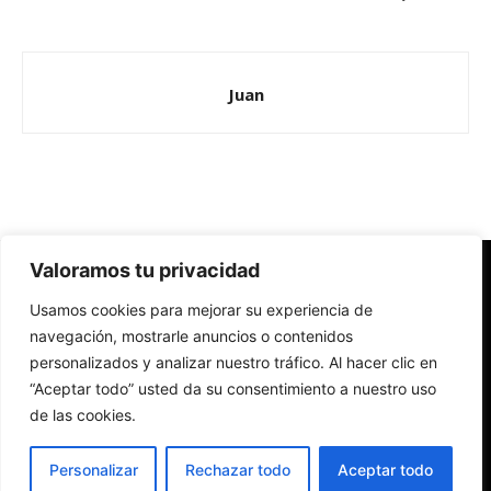
Juan
Valoramos tu privacidad
Redes Cristianas
Usamos cookies para mejorar su experiencia de
Una mirada alternativa sobre la Iglesia católica y la sociedad
- Colectivos de Redes Cristianas
navegación, mostrarle anuncios o contenidos
personalizados y analizar nuestro tráfico. Al hacer clic en
“Aceptar todo” usted da su consentimiento a nuestro uso
de las cookies.
Personalizar
Rechazar todo
Aceptar todo