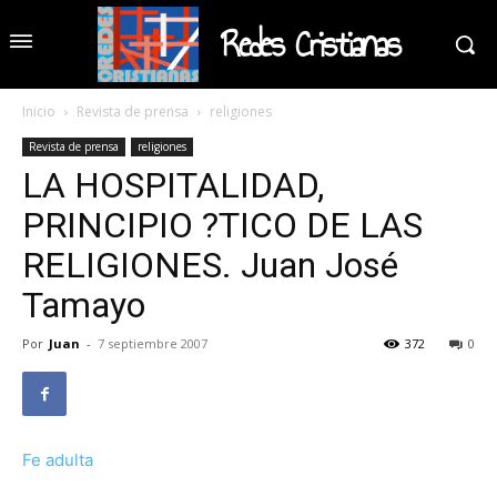
Redes Cristianas
Inicio
Revista de prensa
religiones
Revista de prensa
religiones
LA HOSPITALIDAD,
PRINCIPIO ?TICO DE LAS
RELIGIONES. Juan José
Tamayo
Por
Juan
-
7 septiembre 2007
372
0
Fe adulta