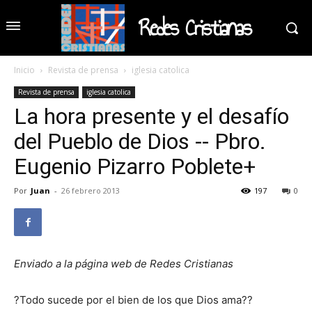
Redes Cristianas
Inicio
Revista de prensa
iglesia catolica
Revista de prensa
iglesia catolica
La hora presente y el desafío
del Pueblo de Dios -- Pbro.
Eugenio Pizarro Poblete+
Por
Juan
-
26 febrero 2013
197
0
Enviado a la página web de Redes Cristianas
?Todo sucede por el bien de los que Dios ama??