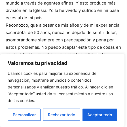
mundo a través de agentes afines. Y esto produce más
división en la Iglesia. Yo la he vivido y sufrido en mi base
eclesial de mi país.
Reconozco, que a pesar de mis años y de mi experiencia
sacerdotal de 50 años, nunca he dejado de sentir dolor,
asombrándome siempre con preocupación y pena por
estos problemas. No puedo aceptar este tipo de cosas en
una institución, que debe procurar la santidad y la
práctica evangélica de la caridad para mayor gloria de
Valoramos tu privacidad
Dios.
Usamos cookies para mejorar su experiencia de
navegación, mostrarle anuncios o contenidos
8º.Todo este preámbulo y escenario histórico precede a
personalizados y analizar nuestro tráfico. Al hacer clic en
la llegada de Benedicto XVI. Yo creo que llegó y se
“Aceptar todo” usted da su consentimiento a nuestro uso
encontró con una Curia Vaticana con esta problemática,
de las cookies.
que yo considero grave. A poco andar su papado hubo un
gesto de Benedicto XVI que no paso desapercibido para
Personalizar
Rechazar todo
Aceptar todo
mí. Un día decidió visitar la tumba de un Papa que había